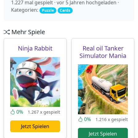
1.227 mal gespielt · vor 5 Jahren hochgeladen ·
Kategorien:
Puzzle
Cards
Mehr Spiele
Ninja Rabbit
Real oil Tanker
Simulator Mania
0%
1.267 x gespielt
0%
1.216 x gespielt
Jetzt Spielen
Jetzt Spielen