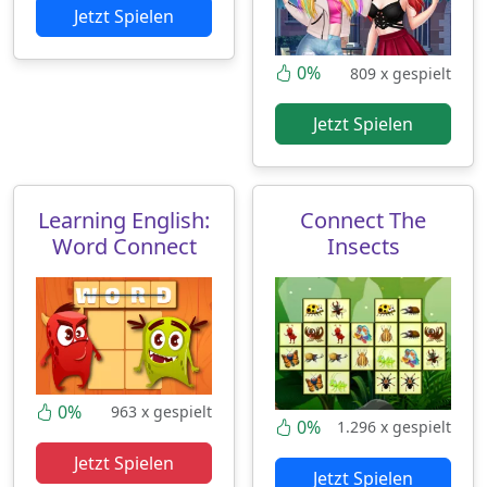
Jetzt Spielen
0%
809 x gespielt
Jetzt Spielen
Learning English:
Connect The
Word Connect
Insects
0%
963 x gespielt
0%
1.296 x gespielt
Jetzt Spielen
Jetzt Spielen