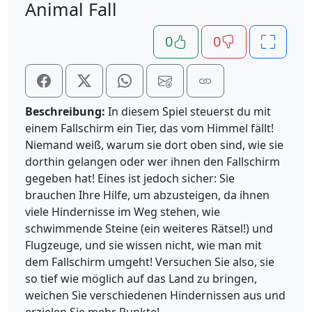
Animal Fall
0
0
Beschreibung:
In diesem Spiel steuerst du mit
einem Fallschirm ein Tier, das vom Himmel fällt!
Niemand weiß, warum sie dort oben sind, wie sie
dorthin gelangen oder wer ihnen den Fallschirm
gegeben hat! Eines ist jedoch sicher: Sie
brauchen Ihre Hilfe, um abzusteigen, da ihnen
viele Hindernisse im Weg stehen, wie
schwimmende Steine ​​(ein weiteres Rätsel!) und
Flugzeuge, und sie wissen nicht, wie man mit
dem Fallschirm umgeht! Versuchen Sie also, sie
so tief wie möglich auf das Land zu bringen,
weichen Sie verschiedenen Hindernissen aus und