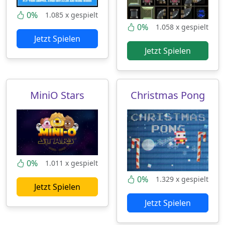
0%
1.085 x gespielt
0%
1.058 x gespielt
Jetzt Spielen
Jetzt Spielen
MiniO Stars
Christmas Pong
0%
1.011 x gespielt
0%
1.329 x gespielt
Jetzt Spielen
Jetzt Spielen