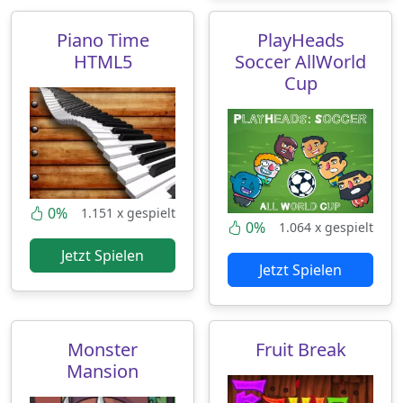
Piano Time
PlayHeads
HTML5
Soccer AllWorld
Cup
0%
1.151 x gespielt
0%
1.064 x gespielt
Jetzt Spielen
Jetzt Spielen
Monster
Fruit Break
Mansion