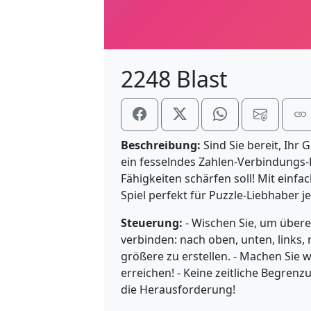
2248 Blast
Beschreibung:
Sind Sie bereit, Ihr 
ein fesselndes Zahlen-Verbindungs-P
Fähigkeiten schärfen soll! Mit ein
Spiel perfekt für Puzzle-Liebhaber je
Steuerung:
- Wischen Sie, um übere
verbinden: nach oben, unten, links,
größere zu erstellen. - Machen Sie 
erreichen! - Keine zeitliche Begren
die Herausforderung!