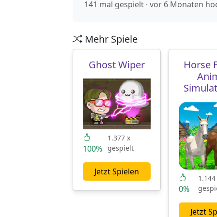
141 mal gespielt · vor 6 Monaten ho
Mehr Spiele
Ghost Wiper
Horse 
Ani
Simula
1.377 x
100%
gespielt
Jetzt Spielen
1.144
0%
gespi
Jetzt S