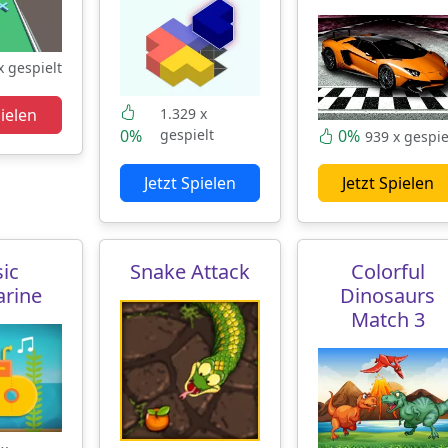
x gespielt
pielen
1.329 x
0%
gespielt
0%
939 x gespie
Jetzt Spielen
Jetzt Spielen
ic
Snake Attack
Colorful
rine
Dinosaurs
Match 3