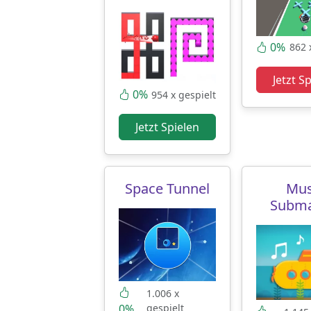
0%
862 
Jetzt S
0%
954 x gespielt
Jetzt Spielen
Space Tunnel
Mus
Subma
1.006 x
0%
gespielt